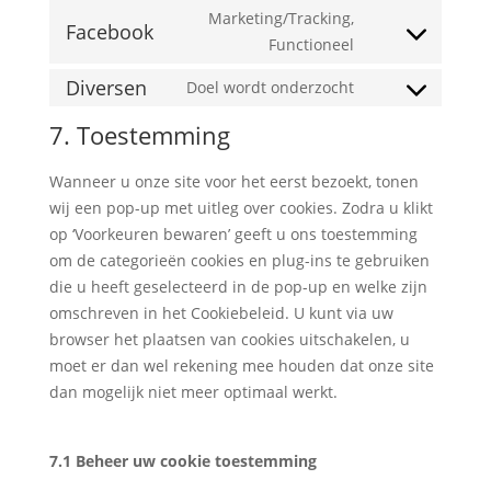
to
Marketing/Tracking,
maps
service
Facebook
Consent
Functioneel
youtube
to
Diversen
Doel wordt onderzocht
service
Consent
facebook
to
7. Toestemming
service
diversen
Wanneer u onze site voor het eerst bezoekt, tonen
wij een pop-up met uitleg over cookies. Zodra u klikt
op ‘Voorkeuren bewaren’ geeft u ons toestemming
om de categorieën cookies en plug-ins te gebruiken
die u heeft geselecteerd in de pop-up en welke zijn
omschreven in het Cookiebeleid. U kunt via uw
browser het plaatsen van cookies uitschakelen, u
moet er dan wel rekening mee houden dat onze site
dan mogelijk niet meer optimaal werkt.
7.1 Beheer uw cookie toestemming