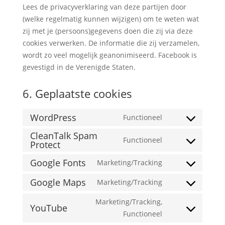
Lees de privacyverklaring van deze partijen door
(welke regelmatig kunnen wijzigen) om te weten wat
zij met je (persoons)gegevens doen die zij via deze
cookies verwerken. De informatie die zij verzamelen,
wordt zo veel mogelijk geanonimiseerd. Facebook is
gevestigd in de Verenigde Staten.
6. Geplaatste cookies
WordPress
Functioneel
Consent
CleanTalk Spam
to
Functioneel
Protect
Consent
service
to
wordpress
Google Fonts
Marketing/Tracking
Consent
service
to
Google Maps
cleantalk-
Marketing/Tracking
Consent
service
spam-
to
Marketing/Tracking,
google-
protect
YouTube
service
Consent
Functioneel
fonts
google-