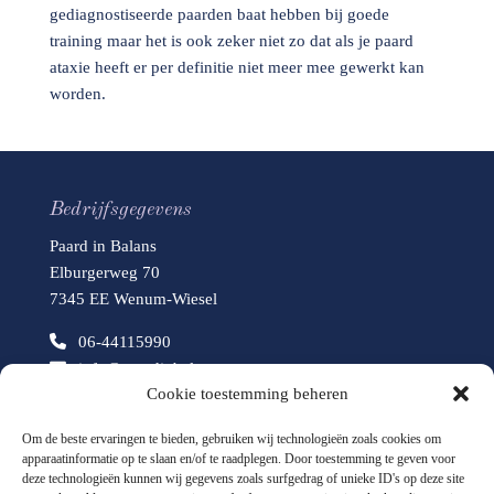
gediagnostiseerde paarden baat hebben bij goede
training maar het is ook zeker niet zo dat als je paard
ataxie heeft er per definitie niet meer mee gewerkt kan
worden.
Bedrijfsgegevens
Paard in Balans
Elburgerweg 70
7345 EE Wenum-Wiesel
06-44115990
info@paardinbalans.com
Cookie toestemming beheren
www.paardinbalans.com
Om de beste ervaringen te bieden, gebruiken wij technologieën zoals cookies om
apparaatinformatie op te slaan en/of te raadplegen. Door toestemming te geven voor
deze technologieën kunnen wij gegevens zoals surfgedrag of unieke ID's op deze site