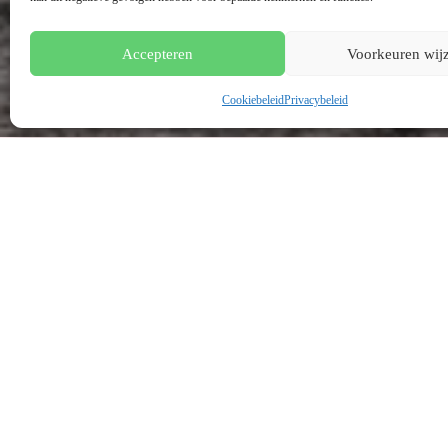
Accepteren
Voorkeuren wij
Cookiebeleid
Privacybeleid
Zodra het paard geleerd heeft om alle zijgangen net