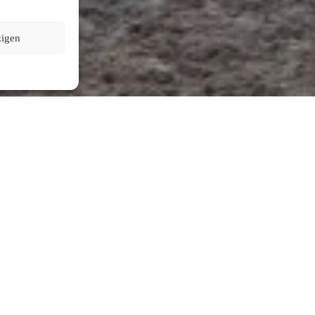
zigen
Rijden
Een paard wat ontspannen en in balans onder de ruiter beweegt.
Harmonie tussen ruiter en paard.
jes uit te voeren en hij hier zijn balans in heeft gevonden,