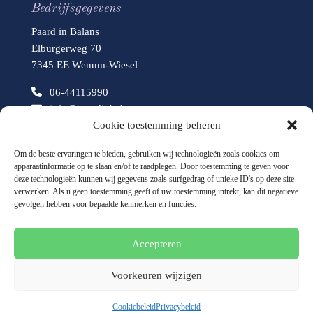
Bedrijfsgegevens
Paard in Balans
Elburgerweg 70
7345 EE Wenum-Wiesel
06-44115990
info@paardinbalans.com
Cookie toestemming beheren
www.paardinbalans.com
Om de beste ervaringen te bieden, gebruiken wij technologieën zoals cookies om
apparaatinformatie op te slaan en/of te raadplegen. Door toestemming te geven voor
deze technologieën kunnen wij gegevens zoals surfgedrag of unieke ID's op deze site
verwerken. Als u geen toestemming geeft of uw toestemming intrekt, kan dit negatieve
gevolgen hebben voor bepaalde kenmerken en functies.
Accepteren
Disclaimer
Privacybeleid
Cookiebeleid (EU)
Voorkeuren wijzigen
© 2026 Deze website draait op het websitesysteem
Bloom
Cookiebeleid
Privacybeleid