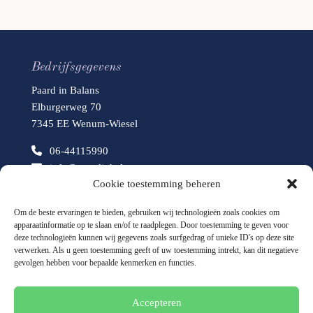
Bedrijfsgegevens
Paard in Balans
Elburgerweg 70
7345 EE Wenum-Wiesel
06-44115990
info@paardinbalans.com
Cookie toestemming beheren
www.paardinbalans.com
Om de beste ervaringen te bieden, gebruiken wij technologieën zoals cookies om
apparaatinformatie op te slaan en/of te raadplegen. Door toestemming te geven voor
deze technologieën kunnen wij gegevens zoals surfgedrag of unieke ID's op deze site
verwerken. Als u geen toestemming geeft of uw toestemming intrekt, kan dit negatieve
gevolgen hebben voor bepaalde kenmerken en functies.
Accepteren
Disclaimer
Privacybeleid
Cookiebeleid (EU)