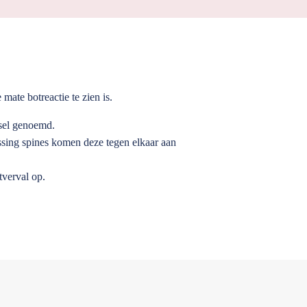
mate botreactie te zien is.
ksel genoemd.
kissing spines komen deze tegen elkaar aan
tverval op.