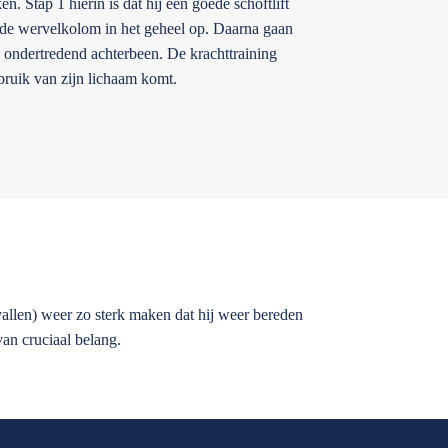
n. Stap 1 hierin is dat hij een goede schoftlift
t de wervelkolom in het geheel op. Daarna gaan
 ondertredend achterbeen. De krachttraining
bruik van zijn lichaam komt.
vallen) weer zo sterk maken dat hij weer bereden
 van cruciaal belang.