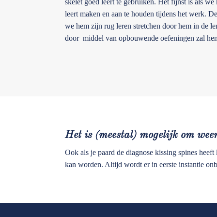
skelet goed leert te gebruiken. Het fijnst is als w
leert maken en aan te houden tijdens het werk. D
we hem zijn rug leren stretchen door hem in de l
door middel van opbouwende oefeningen zal hem t
Het is (meestal) mogelijk om wee
Ook als je paard de diagnose kissing spines heef
kan worden. Altijd wordt er in eerste instantie onbe