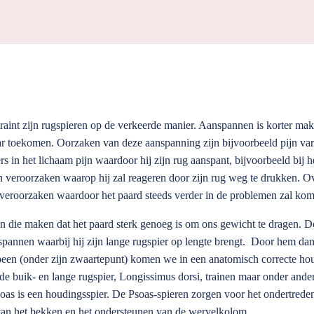
 traint zijn rugspieren op de verkeerde manier. Aanspannen is korter make
ar toekomen. Oorzaken van deze aanspanning zijn bijvoorbeeld pijn van 
rs in het lichaam pijn waardoor hij zijn rug aanspant, bijvoorbeeld bij h
n veroorzaken waarop hij zal reageren door zijn rug weg te drukken. Ov
s veroorzaken waardoor het paard steeds verder in de problemen zal ko
en die maken dat het paard sterk genoeg is om ons gewicht te dragen. D
ntspannen waarbij hij zijn lange rugspier op lengte brengt. Door hem d
een (onder zijn zwaartepunt) komen we in een anatomisch correcte ho
en de buik- en lange rugspier, Longissimus dorsi, trainen maar onder and
oas is een houdingsspier. De Psoas-spieren zorgen voor het ondertreden
 van het bekken en het ondersteunen van de wervelkolom.