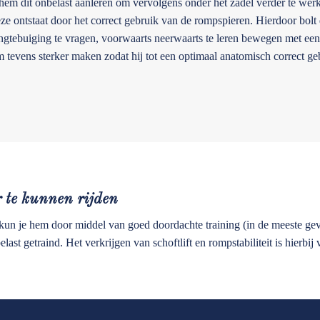
e hem dit onbelast aanleren om vervolgens onder het zadel verder te werke
eze ontstaat door het correct gebruik van de rompspieren. Hierdoor bol
engtebuiging te vragen, voorwaarts neerwaarts te leren bewegen met een
evens sterker maken zodat hij tot een optimaal anatomisch correct ge
r te kunnen rijden
t kun je hem door middel van goed doordachte training (in de meeste ge
last getraind. Het verkrijgen van schoftlift en rompstabiliteit is hierbij