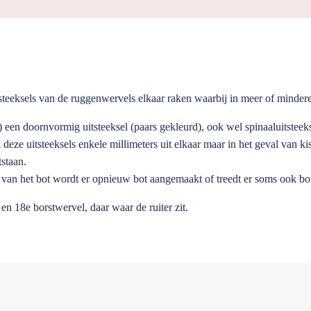
steeksels van de ruggenwervels elkaar raken waarbij in meer of mindere 
) een doornvormig uitsteeksel (paars gekleurd), o
ok wel spinaaluitstee
n deze uitsteeksels enkele millimeters uit elkaar maar in het geval van 
staan.
tie van het bot wordt er opnieuw bot aangemaakt of treedt er soms ook bo
en 18e borstwervel, daar waar de ruiter zit.