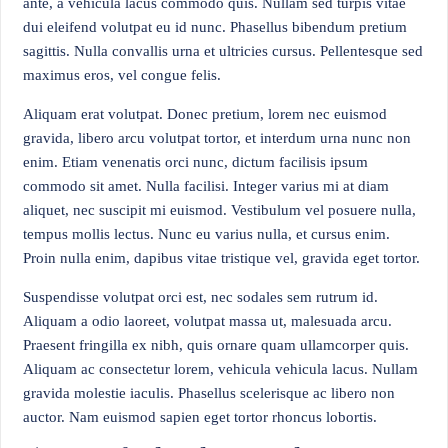
ante, a vehicula lacus commodo quis. Nullam sed turpis vitae
dui eleifend volutpat eu id nunc. Phasellus bibendum pretium
sagittis. Nulla convallis urna et ultricies cursus. Pellentesque sed
maximus eros, vel congue felis.
Aliquam erat volutpat. Donec pretium, lorem nec euismod
gravida, libero arcu volutpat tortor, et interdum urna nunc non
enim. Etiam venenatis orci nunc, dictum facilisis ipsum
commodo sit amet. Nulla facilisi. Integer varius mi at diam
aliquet, nec suscipit mi euismod. Vestibulum vel posuere nulla,
tempus mollis lectus. Nunc eu varius nulla, et cursus enim.
Proin nulla enim, dapibus vitae tristique vel, gravida eget tortor.
Suspendisse volutpat orci est, nec sodales sem rutrum id.
Aliquam a odio laoreet, volutpat massa ut, malesuada arcu.
Praesent fringilla ex nibh, quis ornare quam ullamcorper quis.
Aliquam ac consectetur lorem, vehicula vehicula lacus. Nullam
gravida molestie iaculis. Phasellus scelerisque ac libero non
auctor. Nam euismod sapien eget tortor rhoncus lobortis.