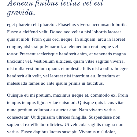
Aenean finibus lectus vel est
gravida,
eget pharetra elit pharetra. Phasellus viverra accumsan lobortis.
Fusce a eleifend velit. Donec nec velit a nisl lobortis laoreet
quis at nibh. Proin quis orci neque. In aliquam, arcu in laoreet
congue, nisl erat pulvinar mi, at elementum erat neque vel
tortor. Praesent scelerisque hendrerit enim, et venenatis magna
tincidunt vel. Vestibulum ultricies, quam vitae sagittis viverra,
nisi nulla vestibulum quam, et molestie felis nisl a odio. Integer
hendrerit elit velit, vel laoreet nisi interdum eu. Interdum et
malesuada fames ac ante ipsum primis in faucibus.
Quisque eu mi pretium, maximus neque et, commodo ex. Proin
tempus tempus ligula vitae euismod. Quisque quis lacus vitae
nunc pretium volutpat eu auctor erat. Nam viverra varius
consectetur. Ut dignissim ultrices fringilla. Suspendisse non
sapien et ex efficitur ultricies. Ut vehicula sagittis magna non
varius. Fusce dapibus luctus suscipit. Vivamus nisl dolor,