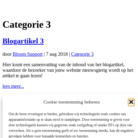
Categorie 3
Blogartikel 3
door
Bloom Support
|
7 aug 2018
|
Categorie 3
Hier komt een samenvatting van de inhoud van het blogartikel,
waardoor de bezoeker van jouw website nieuwsgierig wordt op het
artikel te gaan lezen!
lees meer...
Bedrijfsgegevens
Cookie toestemming beheren
Paard in Balans
Om de beste ervaringen te bieden, gebruiken wij technologieën zoals cookies om
Elburgerweg 70
apparaatinformatie op te slaan en/of te raadplegen. Door toestemming te geven voor
7345 EE Wenum-Wiesel
deze technologieën kunnen wij gegevens zoals surfgedrag of unieke ID's op deze site
verwerken. Als u geen toestemming geeft of uw toestemming intrekt, kan dit negatieve
06-44115990
gevolgen hebben voor bepaalde kenmerken en functies.
info@paardinbalans.com